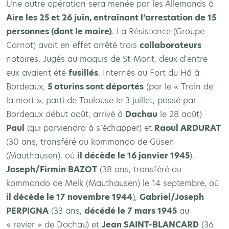
Une autre opération sera menée par les Allemands à
Aire les 25 et 26 juin, entraînant l’arrestation de 15
personnes (dont le maire)
. La Résistance (Groupe
Carnot) avait en effet arrêté trois
collaborateurs
notoires. Jugés au maquis de St-Mont, deux d’entre
eux avaient été
fusillés
. Internés au Fort du Hâ à
Bordeaux,
5 aturins sont déportés
(par le « Train de
la mort », parti de Toulouse le 3 juillet, passé par
Bordeaux début août, arrivé à
Dachau
le 28 août)
Paul
(qui parviendra à s’échapper) et
Raoul ARDURAT
(30 ans, transféré au kommando de Güsen
(Mauthausen), où
il décède le 16 janvier 1945
),
Joseph/Firmin BAZOT
(38 ans, transféré au
kommando de Melk (Mauthausen) le 14 septembre, où
il décède le 17 novembre 1944
),
Gabriel/Joseph
PERPIGNA
(33 ans,
décédé le 7 mars 1945
au
« revier » de Dachau) et
Jean SAINT-BLANCARD
(36