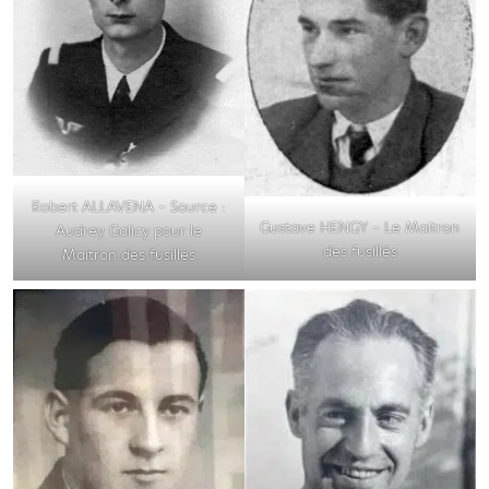
Robert ALLAVENA – Source :
Gustave HENGY – Le Maitron
Audrey Galicy pour le
des fusillés
Maitron des fusillés