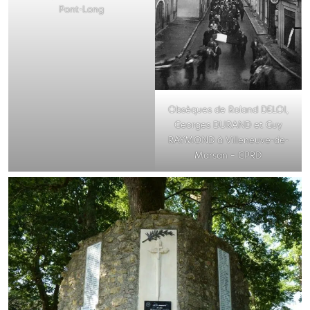
Pont-Long
Obsèques de Roland DELOI,
Georges DURAND et Guy
RAYMOND à Villeneuve-de-
Marsan – CPRD