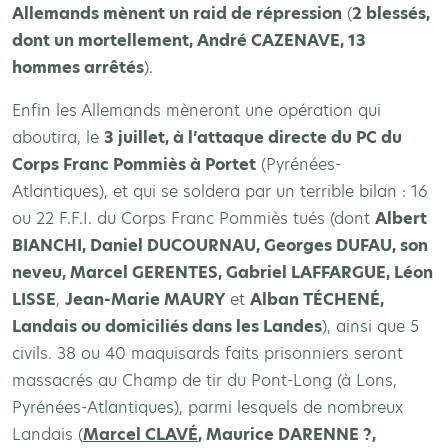
Allemands mènent un raid de répression
(
2 blessés,
dont un mortellement, André CAZENAVE, 13
hommes arrêtés
).
Enfin les Allemands mèneront une opération qui
aboutira, le
3 juillet, à l’attaque directe du PC du
Corps Franc Pommiès à Portet
(Pyrénées-
Atlantiques), et qui se soldera par un terrible bilan : 16
ou 22 F.F.I. du Corps Franc Pommiès tués (dont
Albert
BIANCHI, Daniel DUCOURNAU, Georges DUFAU, son
neveu, Marcel GERENTES, Gabriel LAFFARGUE, Léon
LISSE
,
Jean-Marie MAURY
et
Alban TÉCHENÉ,
Landais ou domiciliés dans les Landes
), ainsi que 5
civils. 38 ou 40 maquisards faits prisonniers seront
massacrés au Champ de tir du Pont-Long (à Lons,
Pyrénées-Atlantiques), parmi lesquels de nombreux
Landais (
Marcel CLAVÉ
, Maurice DARENNE ?,