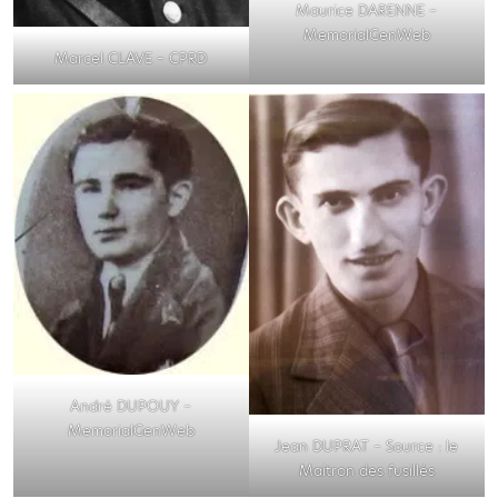
Maurice DARENNE –
MemorialGenWeb
Marcel CLAVE – CPRD
André DUPOUY –
MemorialGenWeb
Jean DUPRAT – Source : le
Maitron des fusillés