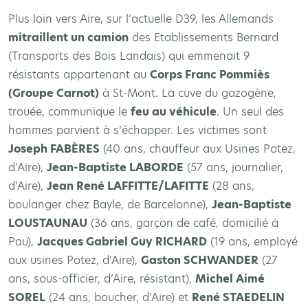
Plus loin vers Aire, sur l’actuelle D39, les Allemands
mitraillent un camion
des Etablissements Bernard
(Transports des Bois Landais) qui emmenait 9
résistants appartenant au
Corps Franc Pommiès
(Groupe Carnot)
à St-Mont. La cuve du gazogène,
trouée, communique le
feu au véhicule
. Un seul des
hommes parvient à s’échapper. Les victimes sont
Joseph FAB
ÈRES
(40 ans, chauffeur aux Usines Potez,
d’Aire),
Jean-Baptiste LABORDE
(57 ans, journalier,
d’Aire),
Jean René LAFFITTE/LAFITTE
(28 ans,
boulanger chez Bayle, de Barcelonne),
Jean-Baptiste
LOUSTAUNAU
(36 ans, garçon de café, domicilié à
Pau),
Jacques Gabriel Guy RICHARD
(19 ans, employé
aux usines Potez, d’Aire),
Gaston SCHWANDER
(27
ans, sous-officier, d’Aire, résistant),
Michel Aimé
SOREL
(24 ans, boucher, d’Aire) et
René STAEDELIN