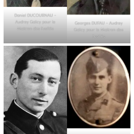
Daniel DUCOURNAU –
Audrey Galicy pour le
Georges DUFAU – Audrey
Maitron des fusillés
Galicy pour le Maitron des
fusillés