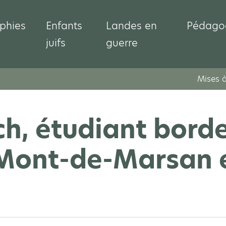
phies
Enfants
Landes en
Pédago
juifs
guerre
Mises à
ch, étudiant borde
 Mont-de-Marsan 