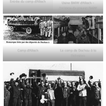
Entrée du camp d’Allach
Usine BMW d’Allach –
Archives du groupe BMW
Camp d’Allach
Le camp de Dachau à la
libération