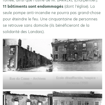
fumée, ainsi que l’usine de M. BARRÈRE (charpentier).
11 bâtiments sont endommagés
(dont l’église). La
seule pompe anti-incendie ne pourra pas grand-chose
pour éteindre le feu. Une cinquantaine de personnes
se retrouve sans domicile (ils bénéficieront de la
solidarité des Landais).
Ecole désaffectée, hospice –
Rue du Casse – Archives
Archives CPRD
CPRD