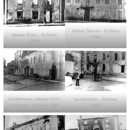
Maison Daroux – Archives
Maison Dulau – Archives
CPRD
CPRD
Gendarmerie, maisons Ulrich
Gendarmerie – Archives
et Daroux – Archives CPRD
CPRD