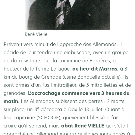
René Vielle
Prévenu vers minuit de l’approche des Allemands, il
décide de leur tendre une embuscade, avec un groupe
de dix résistants, sur la commune de Bordères, à
hauteur de la ferme Lartigue,
au lieu-dit Marras
, à 3
km du bourg de Grenade (usine Bonduelle actuelle). Ils
sont armés d’un fusil-mitrailleur, de 5 mitraillettes et de
grenades.
L’accrochage commence vers 3 heures du
matin
. Les Allemands subissent des pertes : 2 morts
e
sur place, un 3
décèdera à Dax le 13 juillet. Quant à
leur capitaine (SCHOOF), grièvement blessé, il fait
croire qu’il se rend, mais
abat René VIELLE
qui s’était
approché (cet allemand mourra quelques jours après à