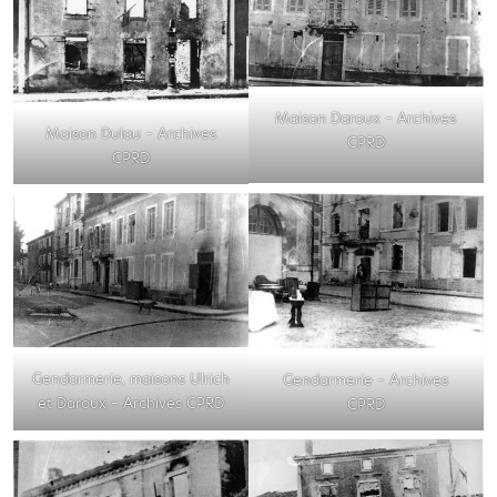
Maison Daroux – Archives
Maison Dulau – Archives
CPRD
CPRD
Gendarmerie, maisons Ulrich
Gendarmerie – Archives
et Daroux – Archives CPRD
CPRD