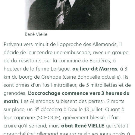
René Vielle
Prévenu vers minuit de l’approche des Allemands, il
décide de leur tendre une embuscade, avec un groupe
de dix résistants, sur la commune de Bordères, à
hauteur de la ferme Lartigue,
au lieu-dit Marras
, à 3
km du bourg de Grenade (usine Bonduelle actuelle). Ils
sont armés d’un fusil-mitrailleur, de 5 mitraillettes et de
grenades.
L’accrochage commence vers 3 heures du
matin
. Les Allemands subissent des pertes : 2 morts
e
sur place, un 3
décèdera à Dax le 13 juillet. Quant à
leur capitaine (SCHOOF), grièvement blessé, il fait
croire qu’il se rend, mais
abat René VIELLE
qui s’était
approché (cet allemand mourra quelques jours après à