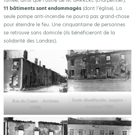
fumée, ainsi que l’usine de M. BARRÈRE (charpentier).
11 bâtiments sont endommagés
(dont l’église). La
seule pompe anti-incendie ne pourra pas grand-chose
pour éteindre le feu. Une cinquantaine de personnes
se retrouve sans domicile (ils bénéficieront de la
solidarité des Landais).
Ecole désaffectée, hospice –
Rue du Casse – Archives
Archives CPRD
CPRD