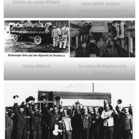
Entrée du camp d’Allach
Usine BMW d’Allach –
Archives du groupe BMW
Camp d’Allach
Le camp de Dachau à la
libération