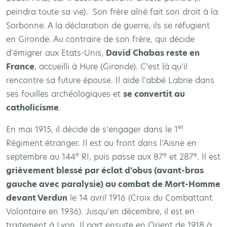
peindra toute sa vie). Son frère aîné fait son droit à la
Sorbonne. A la déclaration de guerre, ils se réfugient
en Gironde. Au contraire de son frère, qui décide
d’émigrer aux Etats-Unis,
David Chabas reste en
France
, accueilli à Hure (Gironde). C’est là qu’il
rencontre sa future épouse. Il aide l’abbé Labrie dans
ses fouilles archéologiques et
se convertit au
catholicisme
.
er
En mai 1915, il décide de s’engager dans le 1
Régiment étranger. Il est au front dans l’Aisne en
e
e
e
septembre au 144
RI, puis passe aux 87
et 287
. Il est
grièvement blessé par éclat d’obus (avant-bras
gauche avec paralysie) au combat de Mort-Homme
devant Verdun
le 14 avril 1916 (Croix du Combattant
Volontaire en 1936). Jusqu’en décembre, il est en
traitement à Lyon. Il part ensuite en Orient de 1918 à