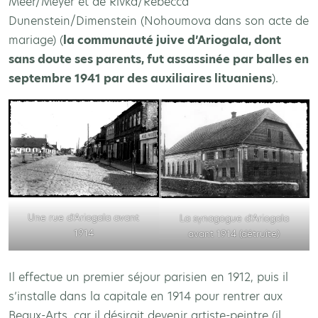
Meer/Meyer et de Rivka/Rebecca
Dunenstein/Dimenstein (Nohoumova dans son acte de
mariage) (
la communauté juive d’Ariogala, dont
sans doute ses parents, fut assassinée par balles en
septembre 1941 par des auxiliaires lituaniens
).
Une rue d’Ariogala avant
La synagogue d’Ariogala
1914
avant 1914 (détruite)
Il effectue un premier séjour parisien en 1912, puis il
s’installe dans la capitale en 1914 pour rentrer aux
Beaux-Arts, car il désirait devenir artiste-peintre (il