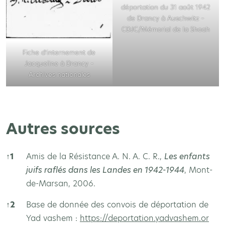
déportation du 31 août 1942
de Drancy à Auschwitz –
CDJC/Mémorial de la Shoah
Fiche d’internement de
Jacqueline à Drancy –
Archives nationales
Autres sources
↑
1
Amis de la Résistance A. N. A. C. R.,
Les enfants
juifs raflés dans les Landes en 1942-1944
, Mont-
de-Marsan, 2006.
↑
2
Base de donnée des convois de déportation de
Yad vashem :
https://deportation.yadvashem.or