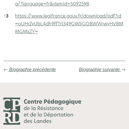
g/?language=fr&itemId=5092598
↑
3
https://www.legifrance.gouv.fr/download/pdf?id
=oUHrZyUbL4dh9ffTrl349GWlIGOBWWjwyHVBM
MGMxZY=
Autres sources
Biographie précédente
Biographie suivante