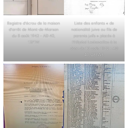
Registre d’écrou de la maison
Liste des enfants « de
d’arrêt de Mont-de-Marsan
nationalité juive ou fils de
du 8 août 1942 – AD 40,
parents juifs » placés à
1371W
l’Hôpital Lesbazeilles à la
date du 10 août 1942 – AD
40, 283W3.