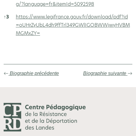
g/?language=fr&itemId=5092598
↑
3
https://www.legifrance.gouv.fr/download/pdf?id
=oUHrZyUbL4dh9ffTrl349GWlIGOBWWjwyHVBM
MGMxZY=
Autres sources
Biographie précédente
Biographie suivante