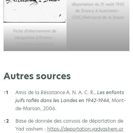
déportation du 31 août 1942
de Drancy à Auschwitz –
CDJC/Mémorial de la Shoah
Fiche d’internement de
Jacqueline à Drancy –
Archives nationales
Autres sources
↑
1
Amis de la Résistance A. N. A. C. R.,
Les enfants
juifs raflés dans les Landes en 1942-1944
, Mont-
de-Marsan, 2006.
↑
2
Base de donnée des convois de déportation de
Yad vashem :
https://deportation.yadvashem.or