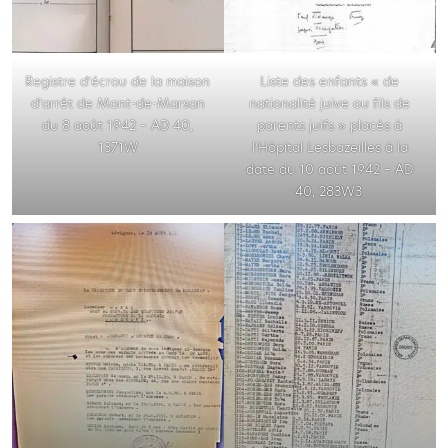
Registre d’écrou de la maison
Liste des enfants « de
d’arrêt de Mont-de-Marsan
nationalité juive ou fils de
du 8 août 1942 – AD 40,
parents juifs » placés à
1371W
l’Hôpital Lesbazeilles à la
date du 10 août 1942 – AD
40, 283W3.