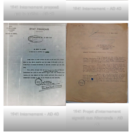
1941 Internement proposé
1941 Internement – AD 40
par le préfet – AD 40
1941 Projet d’internement
1941 Internement – AD 40
signalé aux Allemands – AD
40