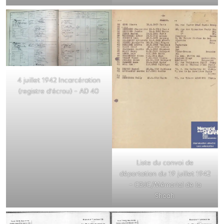
4 juillet 1942 Incarcération
(registre d’écrou) – AD 40
Liste du convoi de
déportation du 19 juillet 1942
– CDJC/Mémorial de la
Shoah