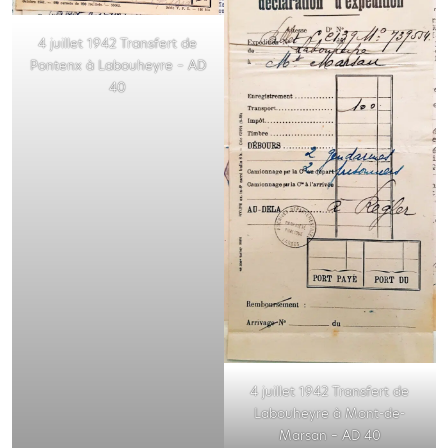
4 juillet 1942 Transfert de
Pontenx à Labouheyre – AD
40
4 juillet 1942 Transfert de
Labouheyre à Mont-de-
Marsan – AD 40