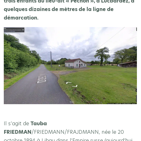
trois enfants au lieu-dit « Pechon », à Lucbardez, à
quelques dizaines de mètres de la ligne de
démarcation.
Il s’agit de
Tauba
FRIEDMAN
/FRIEDMANN/FRAJDMANN, née le 20
octobre 1894 à Libau dans l’Empire russe (aujourd’hui