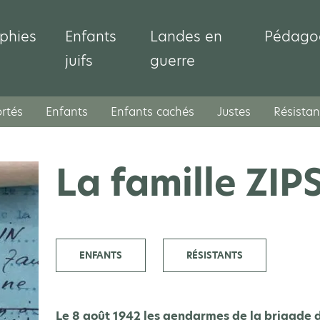
phies
Enfants
Landes en
Pédago
juifs
guerre
rtés
Enfants
Enfants cachés
Justes
Résistan
La famille ZIP
ENFANTS
RÉSISTANTS
Le 8 août 1942 les gendarmes de la brigade d