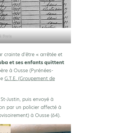
 Paris
ar crainte d’être « arrêtée et
ba et ses enfants quittent
père à Ousse (Pyrénées-
 le
G.T.E. (Groupement de
St-Justin, puis envoyé à
n par un policier affecté à
rovisoirement) à Ousse (64).