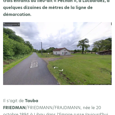
trois enfants au lieu-dit « Pechon », à Lucbardez, à
quelques dizaines de mètres de la ligne de
démarcation.
Il s’agit de
Tauba
FRIEDMAN
/FRIEDMANN/FRAJDMANN, née le 20
octobre 1894 à Libau dans l’Empire russe (aujourd’hui