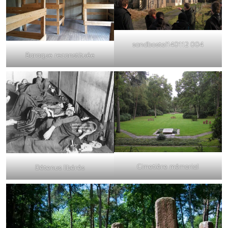
sandbostel140112 004
Baraque reconstituée
Cimetière mémorial
Détenus libérés