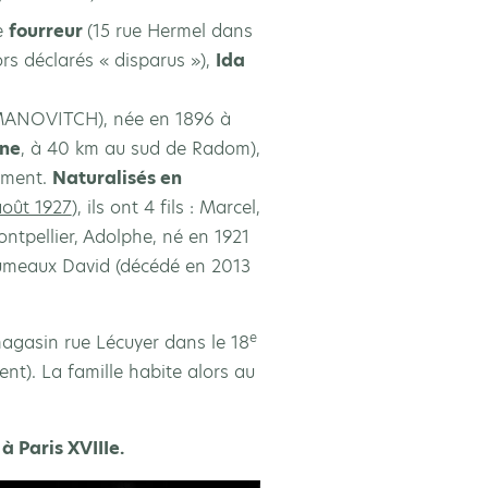
de
fourreur
(15 rue Hermel dans
ors déclarés « disparus »),
Ida
VITCH), née en 1896 à
ne
, à 40 km au sud de Radom),
lement.
Naturalisés en
août 1927
), ils ont 4 fils : Marcel,
ontpellier, Adolphe, né en 1921
 jumeaux David (décédé en 2013
e
 magasin rue Lécuyer dans le 18
ent). La famille habite alors au
à Paris XVIIIe.