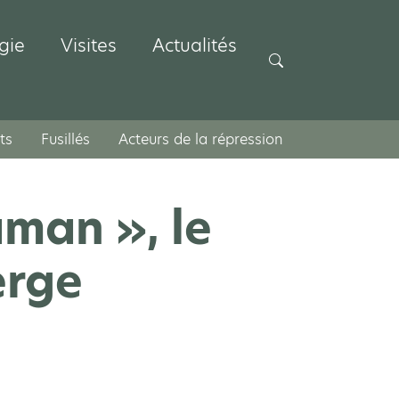
gie
Visites
Actualités
Rechercher
ts
Fusillés
Acteurs de la répression
man », le
erge