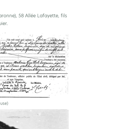
ronne), 58 Allée Lafayette, fils
ier.
ouse)