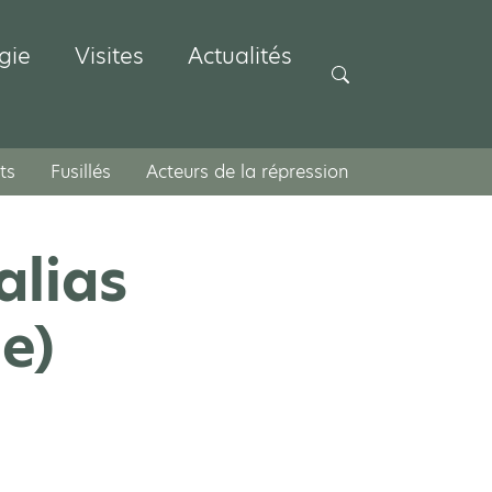
gie
Visites
Actualités
Rechercher
ts
Fusillés
Acteurs de la répression
alias
e)