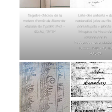
Registre d’écrou de la
Liste des enfants « d
maison d’arrêt de Mont-de-
nationalité juive ou fils
Marsan du 7 juillet 1942 –
parents juifs » placés
AD 40, 1371W
l’Hospice de Mont-de
Marsan par la
Feldgendarmerie, datée
10 août 1942 – AD 40
283W73.