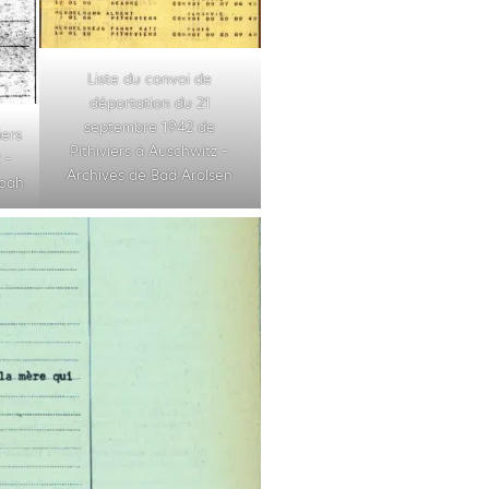
Liste du convoi de
déportation du 21
septembre 1942 de
iers
Pithiviers à Auschwitz –
 –
Archives de Bad Arolsen
hoah