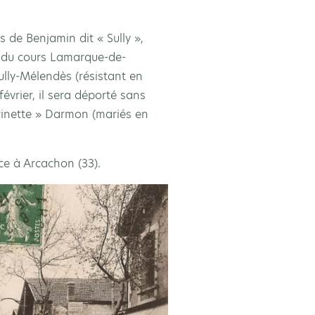
ls de Benjamin dit « Sully »,
 du cours Lamarque-de-
ully-Mélendès (résistant en
évrier, il sera déporté sans
rinette » Darmon (mariés en
ce à Arcachon (33).