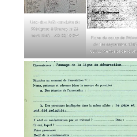
Liste des Juifs conduits de
Mérignac à Drancy le 26
août 1942 – AD 33, 103W
Fiche du camp de Pithiv
du 1er septembre 1942
CDJC/Mémorial de la S