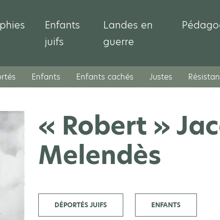
phies
Enfants
Landes en
Pédago
juifs
guerre
rtés
Enfants
Enfants cachés
Justes
Résistan
« Robert » Ja
Melendès
DÉPORTÉS JUIFS
ENFANTS