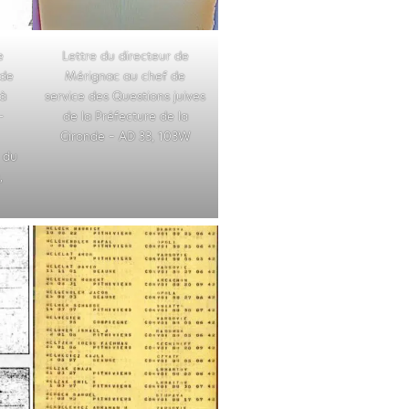
e
Lettre du directeur de
 de
Mérignac au chef de
 à
service des Questions juives
-
de la Préfecture de la
Gironde – AD 33, 103W
 du
,