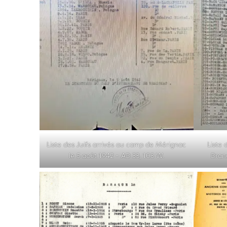
Liste des Juifs arrivés au camp de Mérignac
Liste 
le 5 août 1942 – AD 33, 103 W.
Dran