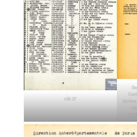
Do
Comb
c35 27
Service
ar
con