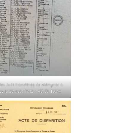
des Juifs transférés de Mérignac à
cy le 26 août 1942 – AD 33, 103W