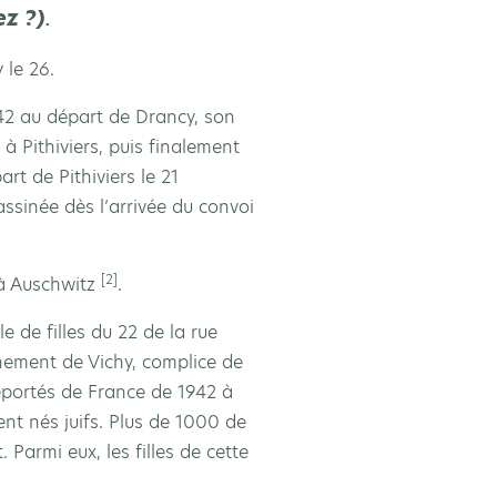
ez ?)
.
 le 26.
942 au départ de Drancy, son
à Pithiviers, puis finalement
rt de Pithiviers le 21
ssinée dès l’arrivée du convoi
[2]
 à Auschwitz
.
e de filles du 22 de la rue
rnement de Vichy, complice de
éportés de France de 1942 à
ent nés juifs. Plus de 1000 de
Parmi eux, les filles de cette