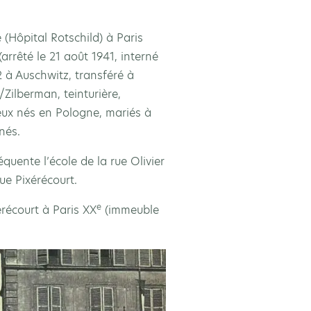
e (Hôpital Rotschild) à Paris
(arrêté le 21 août 1941, interné
 à Auschwitz, transféré à
Zilberman, teinturière,
eux nés en Pologne, mariés à
nés.
équente l’école de la rue Olivier
ue Pixérécourt.
e
érécourt à Paris XX
(immeuble