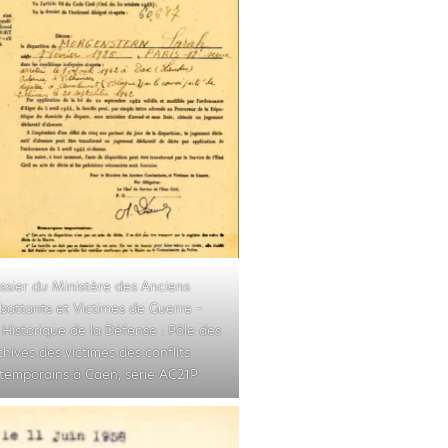
ssier du Ministère des Anciens
attants et Victimes de Guerre –
 Historique de la Défense : Pôle des
chives des victimes des conflits
temporains à Caen, série AC21P