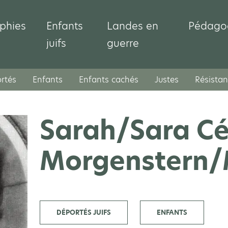
phies
Enfants
Landes en
Pédago
juifs
guerre
rtés
Enfants
Enfants cachés
Justes
Résistan
Sarah/Sara Cé
Morgenstern/
DÉPORTÉS JUIFS
ENFANTS