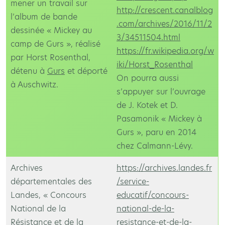
mener un travail sur
http://crescent.canalblog
l’album de bande
.com/archives/2016/11/2
dessinée « Mickey au
3/34511504.html
camp de Gurs », réalisé
https://fr.wikipedia.org/w
par Horst Rosenthal,
iki/Horst_Rosenthal
détenu à
Gurs
et déporté
On pourra aussi
à Auschwitz.
s’appuyer sur l’ouvrage
de J. Kotek et D.
Pasamonik « Mickey à
Gurs », paru en 2014
chez Calmann-Lévy.
Archives
https://archives.landes.fr
départementales des
/service-
Landes, « Concours
educatif/concours-
National de la
national-de-la-
Résistance et de la
resistance-et-de-la-