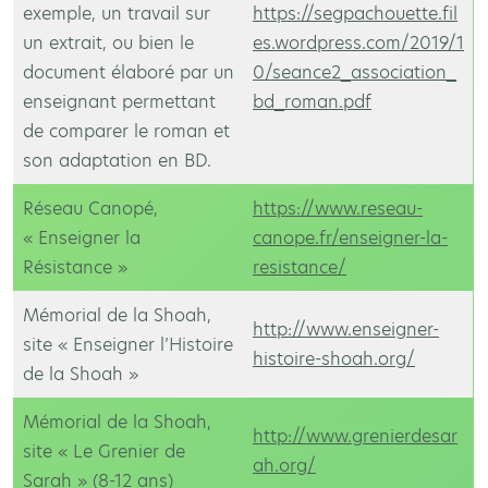
exemple, un travail sur
https://segpachouette.fil
un extrait, ou bien le
es.wordpress.com/2019/1
document élaboré par un
0/seance2_association_
enseignant permettant
bd_roman.pdf
de comparer le roman et
son adaptation en BD.
Réseau Canopé,
https://www.reseau-
« Enseigner la
canope.fr/enseigner-la-
Résistance »
resistance/
Mémorial de la Shoah,
http://www.enseigner-
site « Enseigner l’Histoire
histoire-shoah.org/
de la Shoah »
Mémorial de la Shoah,
http://www.grenierdesar
site « Le Grenier de
ah.org/
Sarah » (8-12 ans)