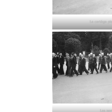
Le cortège pl
Les pom