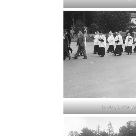
Le clergé, char po