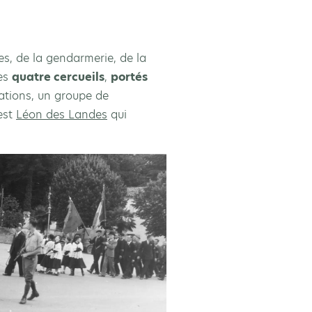
es, de la gendarmerie, de la
des
quatre cercueils
,
portés
trations, un groupe de
est
Léon des Landes
qui