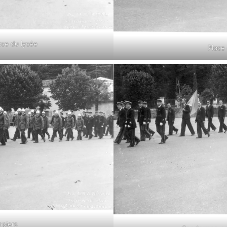
ace du lycée
Place
piers