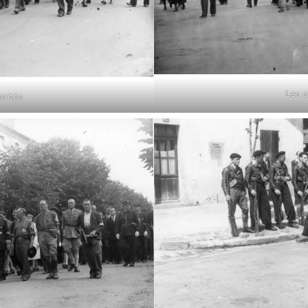
Les a
orités