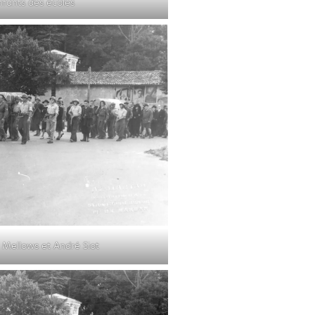
fants des écoles
 Mellows et André Siot