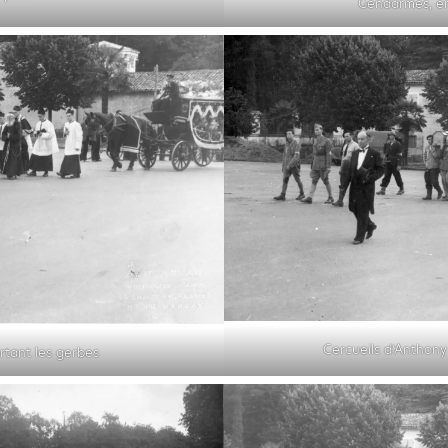
Gendarmes, en
Cercueils d’Anthony
rtant les gerbes