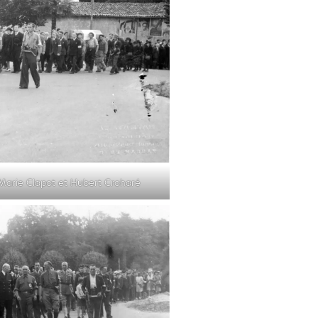
-Marie Clapot et Hubert Croharé