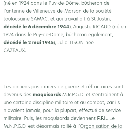
(né en 1924 dans le Puy-de-Dôme, bûcheron de
l’antenne de Villeneuve-de-Marsan de la société
toulousaine SAMAC, et qui travaillait à St-Justin,
décédé le 6 décembre 1944
), Auguste RIGAUD (né en
1924 dans le Puy-de-Dôme, bûcheron également,
décédé le 2 mai 1945
), Julia TISON née
CAZEAUX.
Les anciens prisonniers de guerre et réfractaires sont
devenus des
maquisards
M.R.P.G.D. et s’entraînent à
une certaine discipline militaire et au combat, car ils
n’avaient jamais, pour la plupart, effectué de service
militaire. Puis, les maquisards deviennent
F.F.I.
. Le
M.N.P.G.D. est désormais rallié à l’
Organisation de la