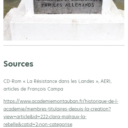
Sources
CD-Rom « La Résistance dans les Landes », AERI,
articles de François Campa
https://www.academiemontauban.fr/historique-de-l-
academie/membres-titulaires-depuis-la-creation?
view=article&id=222:clara-malraux-la-
rebelle&catid=2:non-categorise