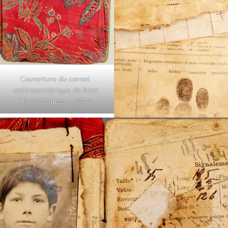
Couverture du carnet
anthropométrique de Noël
Florès Campos – AD40