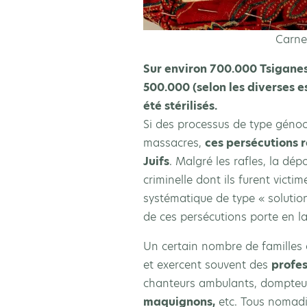
Carne
Sur environ 700.000 Tsiganes
500.000 (selon les diverses es
été stérilisés.
Si des processus de type génoci
massacres,
ces persécutions r
Juifs
. Malgré les rafles, la dép
criminelle dont ils furent victi
systématique de type « solution 
de ces persécutions porte en 
Un certain nombre de familles 
et exercent souvent des
profes
chanteurs ambulants, dompteurs
maquignons,
etc. Tous nomadis