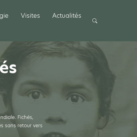
gie
Visites
Actualités
Rechercher
és
diale. Fichés,
és sans retour vers