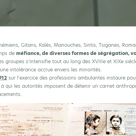
miens, Gitans, Kalés, Manouches, Sintis, Tsiganes, Roma
emps de
méfiance, de diverses formes de ségrégation, vo
es groupes s’intensifie tout au long des XVIIIe et XIXe sièc
 une intolérance accrue envers les minorités.
1912
sur l’exercice des professions ambulantes instaure po
à qui les autorités imposent de détenir un carnet anthropo
acements.