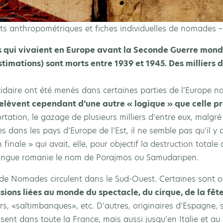
ts anthropométriques et fiches individuelles de nomades 
 qui vivaient en Europe avant la Seconde Guerre mondi
timations) sont morts entre 1939 et 1945. Des milliers d
daire ont été menés dans certaines parties de l’Europe naz
elèvent cependant d’une autre « logique » que celle pr
ortation, le gazage de plusieurs milliers d’entre eux, malgré
mes dans les pays d’Europe de l’Est, il ne semble pas qu’il y 
finale » qui avait, elle, pour objectif la destruction totale
langue romanie le nom de Porajmos ou Samudaripen.
de Nomades circulent dans le Sud-Ouest. Certaines sont ori
sions liées au monde du spectacle, du cirque, de la fêt
, «saltimbanques», etc. D’autres, originaires d’Espagne,
ent dans toute la France, mais aussi jusqu’en Italie et au