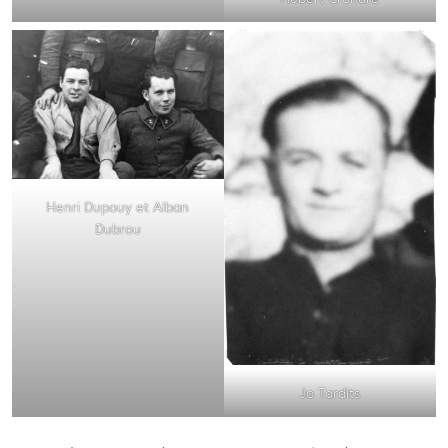
Henri Dupouy et Alban
Dubrou
Jo Tardits