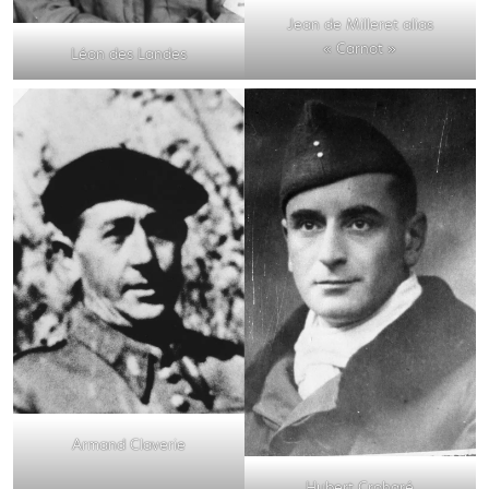
Jean de Milleret alias
« Carnot »
Léon des Landes
Armand Claverie
Hubert Croharé