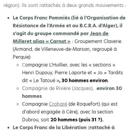
région). Ils sont rattachés à deux grands mouvements :
Le Corps Franc Pommiès (lié à l’Organisation de
Résistance de l’Armée et au B.C.R.A. d’Alger), il
s’agit du groupe commandé par
Jean de
Milleret alias « Carnot »
:
Groupement Claverie
(Armand, de Villeneuve-de-Marsan, regroupé à
Perquie)
C
ompagnie L’Huillier, avec les « sections »
Henri Dupouy, Pierre Laporte et « Jo » Tardits
dit « Le Tatoué »
,
30 hommes environ
.
Compagnie de Rivière (Jacques),
environ 30
hommes
Compagnie
Croharé
(de Roquefort) (qui est
d’abord engagée à Cère), avec la section
Dubrou, soit
20 hommes (puis 31 ?).
Le Corps Franc de la Libération
(
rattaché à