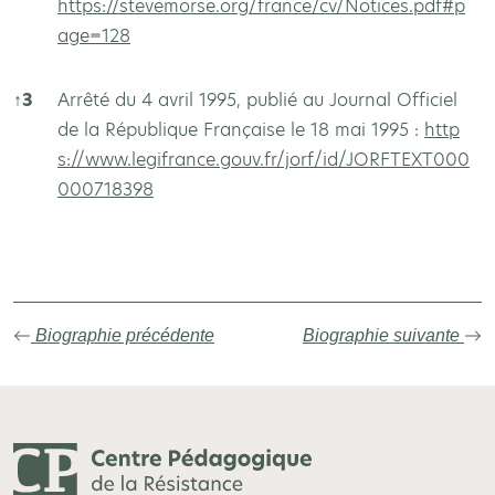
https://stevemorse.org/france/cv/Notices.pdf#p
age=128
↑
3
Arrêté du 4 avril 1995, publié au Journal Officiel
de la République Française le 18 mai 1995 :
http
s://www.legifrance.gouv.fr/jorf/id/JORFTEXT000
000718398
Autres sources
Biographie précédente
Biographie suivante