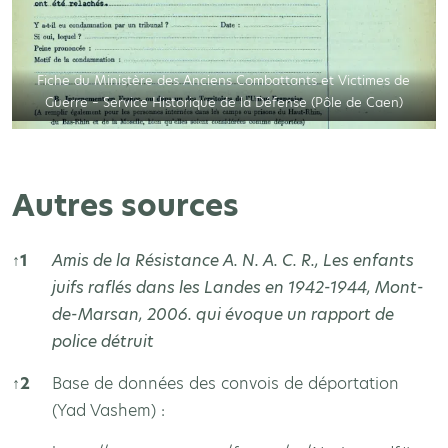
Fiche du Ministère des Anciens Combattants et Victimes de
Guerre – Service Historique de la Défense (Pôle de Caen)
Autres sources
↑
1
Amis de la Résistance A. N. A. C. R.,
Les enfants
juifs raflés dans les Landes en 1942-1944
, Mont-
de-Marsan, 2006. qui évoque un rapport de
police détruit
↑
2
Base de données des convois de déportation
(Yad Vashem) :