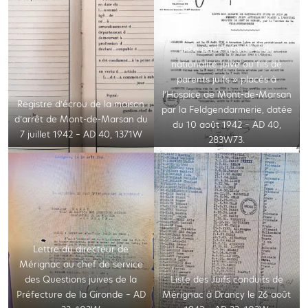
Liste des enfants « de
nationalité juive ou fils de
parents juifs » placés à
l’Hospice de Mont-de-Marsan
Registre d’écrou de la maison
par la Feldgendarmerie, datée
d’arrêt de Mont-de-Marsan du
du 10 août 1942 – AD 40,
7 juillet 1942 – AD 40, 1371W
283W73.
Lettre du directeur de
Mérignac au chef de service
des Questions juives de la
Liste des Juifs conduits de
Préfecture de la Gironde – AD
Mérignac à Drancy le 26 août