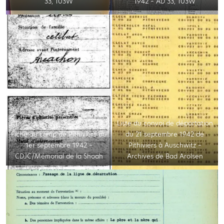
33, 103W
1942 – AD 33, 103W
Liste du convoi de déportation
Fiche du camp de Pithiviers du
du 21 septembre 1942 de
1er septembre 1942 –
Pithiviers à Auschwitz –
CDJC/Mémorial de la Shoah
Archives de Bad Arolsen