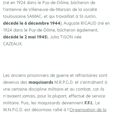
(né en 1924 dans le Puy-de-Dôme, bûcheron de
l’antenne de Villeneuve-de-Marsan de la société
toulousaine SAMAC, et qui travaillait à St-Justin,
décédé le 6 décembre 1944
), Auguste RIGAUD (né en
1924 dans le Puy-de-Dôme, bûcheron également,
décédé le 2 mai 1945
), Julia TISON née
CAZEAUX.
Les anciens prisonniers de guerre et réfractaires sont
devenus des
maquisards
M.R.P.G.D. et s’entraînent à
une certaine discipline militaire et au combat, car ils
n’avaient jamais, pour la plupart, effectué de service
militaire. Puis, les maquisards deviennent
F.F.I.
. Le
M.N.P.G.D. est désormais rallié à l’
Organisation de la