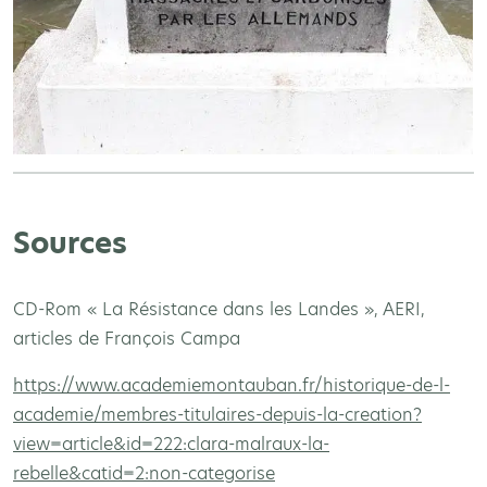
Sources
CD-Rom « La Résistance dans les Landes », AERI,
articles de François Campa
https://www.academiemontauban.fr/historique-de-l-
academie/membres-titulaires-depuis-la-creation?
view=article&id=222:clara-malraux-la-
rebelle&catid=2:non-categorise