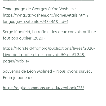
Témoignage de Georges à Yad Vashem :
https://yvng.yadvashem.org/nameDetails.html?
language=fr&itemId=743446&ind=1
Serge Klarsfeld, La rafle et les deux convois qu’il ne
faut pas oublier (2020)
https://klarsfeld-ffdjf.org/publications/livres/2020-
Livre-de-la-rafle-et-des-convois-50-et-51-348-
pages/mobile/
Souvenirs de Léon Malmed « Nous avons survécu.
Enfin je parle » :
https://digitalcommons.unl.edu/zeabook/23/