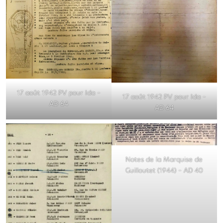
17 août 1942 PV pour Ida –
17 août 1942 PV pour Ida –
AD 64
AD 64
Notes de la Marquise de
Guilloutet (1944) – AD 40