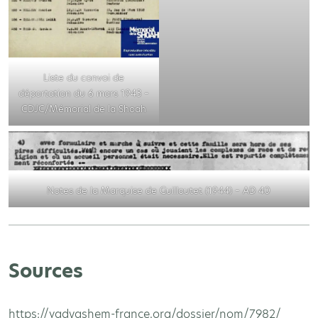
Liste du convoi de
déportation du 6 mars 1943 –
CDJC/Mémorial de la Shoah
Notes de la Marquise de Guilloutet (1944) – AD 40
Sources
https://yadvashem-france.org/dossier/nom/7982/