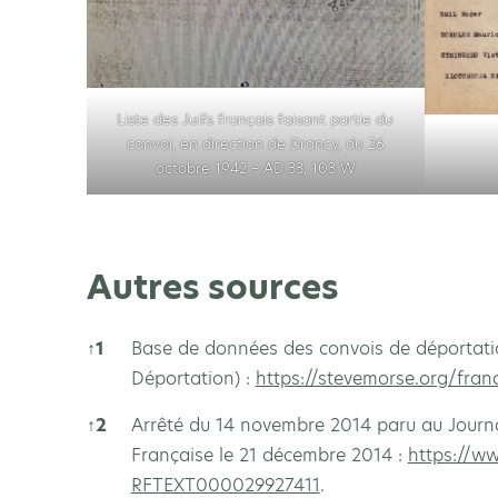
Liste des Juifs français faisant partie du
convoi, en direction de Drancy, du 26
octobre 1942 – AD 33, 103 W
Autres sources
↑
1
Base de données des convois de déportati
Déportation) :
https://stevemorse.org/fra
↑
2
Arrêté du 14 novembre 2014 paru au Journal
Française le 21 décembre 2014 :
https://ww
RFTEXT000029927411
.