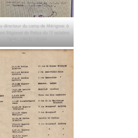
du directeur du camp de Mérignac à
ant Régional de Police du 17 octobre
1942 – AD 33, 103 W