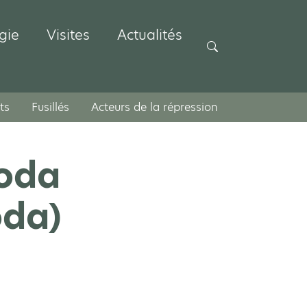
gie
Visites
Actualités
Rechercher
ts
Fusillés
Acteurs de la répression
roda
oda)