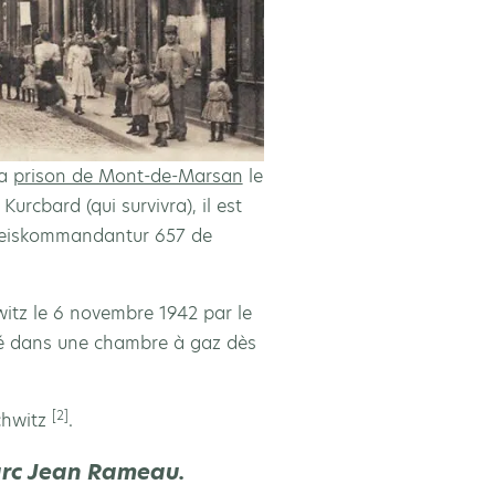
la
prison de Mont-de-Marsan
le
rcbard (qui survivra), il est
kreiskommandantur 657 de
witz le 6 novembre 1942 par le
né dans une chambre à gaz dès
[2]
chwitz
.
Parc Jean Rameau.