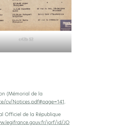
c42b 52
on (Mémorial de la
nce/cv/Notices.pdf#page=141
.
 Officiel de la République
w.legifrance.gouv.fr/jorf/id/JO