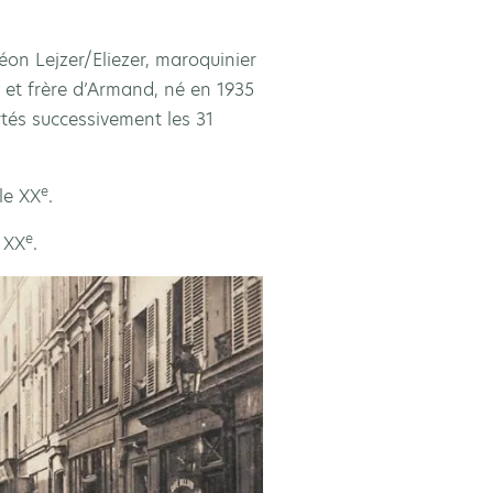
Léon Lejzer/Eliezer, maroquinier
 et frère d’Armand, né en 1935
ortés successivement les 31
e
 le XX
.
e
 XX
.