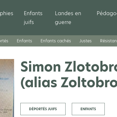
phies
Enfants
Landes en
Pédago
juifs
guerre
rtés
Enfants
Enfants cachés
Justes
Résistan
Simon Zlotob
(alias Zoltobr
DÉPORTÉS JUIFS
ENFANTS