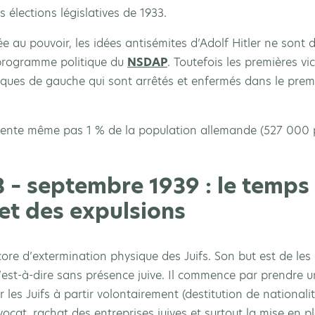
s élections législatives de 1933.
ée au pouvoir, les idées antisémites d’Adolf Hitler ne son
 programme politique du
NSDAP
. Toutefois les premières v
tiques de gauche qui sont arrêtés et enfermés dans le pre
ente même pas 1 % de la population allemande (527 000 
– septembre 1939 : le temps 
et des expulsions
core d’extermination physique des Juifs. Son but est de les
’est-à-dire sans présence juive. Il commence par prendre 
 les Juifs à partir volontairement (destitution de nationalit
cat, rachat des entreprises juives et surtout la mise en pl