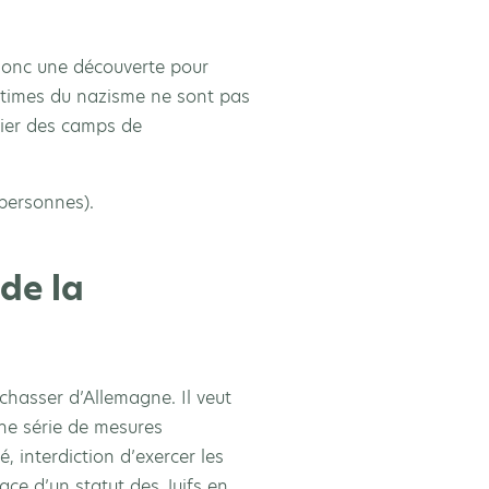
t donc une découverte pour
ictimes du nazisme ne sont pas
mier des camps de
personnes).
de la
 chasser d’Allemagne. Il veut
une série de mesures
é, interdiction d’exercer les
ace d’un statut des Juifs en