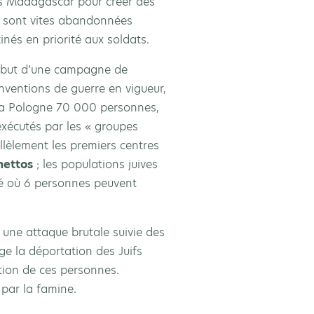
rs Madagascar pour créer des
es sont vites abandonnées
nés en priorité aux soldats.
 début d’une campagne de
onventions de guerre en vigueur,
e la Pologne 70 000 personnes,
exécutés par les « groupes
lèlement les premiers centres
hettos
; les populations juives
plé où 6 personnes peuvent
 une attaque brutale suivie des
ge la déportation des Juifs
nation de ces personnes.
 par la famine.