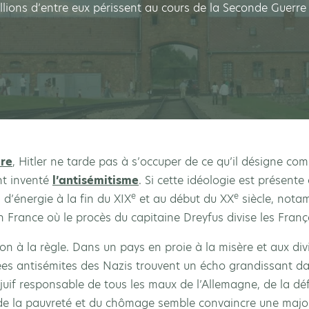
llions d’entre eux périssent au cours de la Seconde Guerre
ure
, Hitler ne tarde pas à s’occuper de ce qu’il désigne com
nt inventé
l’antisémitisme
. Si cette idéologie est présente
e
e
 d’énergie à la fin du XIX
et au début du XX
siècle, nota
n France où le procès du capitaine Dreyfus divise les Franç
on à la règle. Dans un pays en proie à la misère et aux div
idées antisémites des Nazis trouvent un écho grandissant d
uif responsable de tous les maux de l’Allemagne, de la défa
, de la pauvreté et du chômage semble convaincre une maj