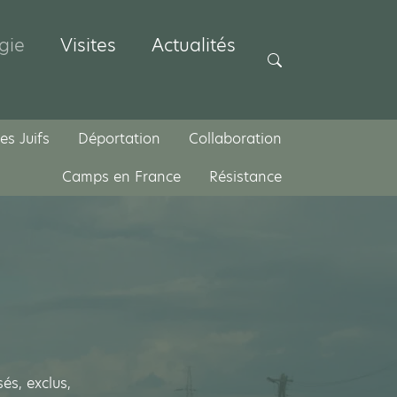
gie
Visites
Actualités
Rechercher
es Juifs
Déportation
Collaboration
Camps en France
Résistance
és, exclus,