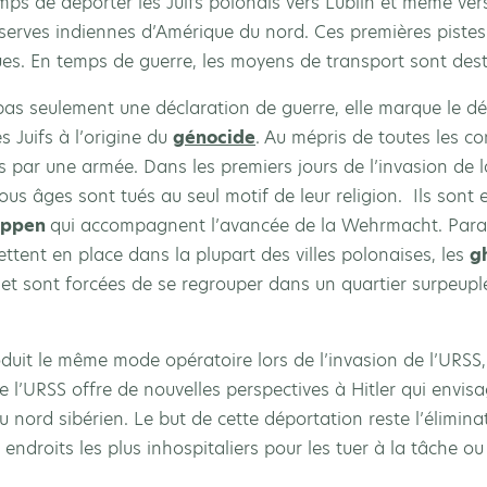
ps de déporter les Juifs polonais vers Lublin et même ve
réserves indiennes d’Amérique du nord. Ces premières pist
ues. En temps de guerre, les moyens de transport sont desti
 pas seulement une déclaration de guerre, elle marque le
s Juifs à l’origine du
génocide
. Au mépris de toutes les c
sés par une armée. Dans les premiers jours de l’invasion d
s âges sont tués au seul motif de leur religion. Ils sont 
uppen
qui accompagnent l’avancée de la Wehrmacht. Paral
ttent en place dans la plupart des villes polonaises, les
g
le et sont forcées de se regrouper dans un quartier surpeu
oduit le même mode opératoire lors de l’invasion de l’URSS,
l’URSS offre de nouvelles perspectives à Hitler qui envisa
 du nord sibérien. Le but de cette déportation reste l’élimi
endroits les plus inhospitaliers pour les tuer à la tâche ou