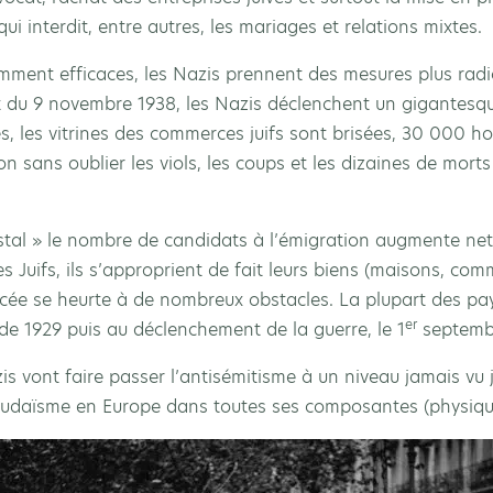
 qui interdit, entre autres, les mariages et relations mixtes.
mment efficaces, les Nazis prennent des mesures plus radi
it du 9 novembre 1938, les Nazis déclenchent un gigantes
, les vitrines des commerces juifs sont brisées, 30 000 h
 sans oublier les viols, les coups et les dizaines de mort
ristal » le nombre de candidats à l’émigration augmente net
s Juifs, ils s’approprient de fait leurs biens (maisons, com
orcée se heurte à de nombreux obstacles. La plupart des p
er
e de 1929 puis au déclenchement de la guerre, le 1
septembr
zis vont faire passer l’antisémitisme à un niveau jamais vu
 judaïsme en Europe dans toutes ses composantes (physiques,