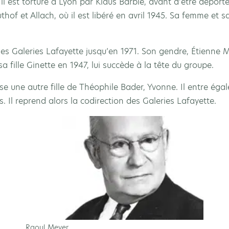
il est torturé à Lyon par Klaus Barbie, avant d’être dépor
thof et Allach, où il est libéré en avril 1945. Sa femme et s
 des Galeries Lafayette jusqu’en 1971. Son gendre, Étienne 
 fille Ginette en 1947, lui succède à la tête du groupe.
e une autre fille de Théophile Bader, Yvonne. Il entre éga
is. Il reprend alors la codirection des Galeries Lafayette.
Raoul Meyer