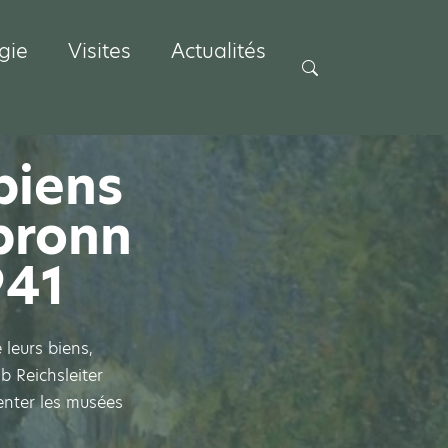
gie
Visites
Actualités
Rechercher
biens
lbronn
941
 leurs biens,
b Reichsleiter
menter les musées