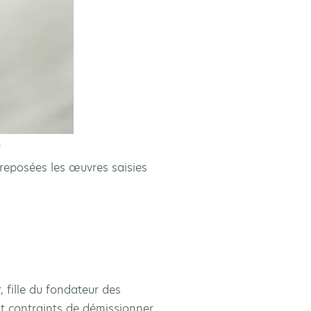
n
treposées les œuvres saisies
 fille du fondateur des
nt contraints de démissionner