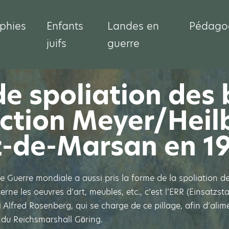
phies
Enfants
Landes en
Pédago
juifs
guerre
e spoliation des 
llection Meyer/Hei
t-de-Marsan en 1
 Guerre mondiale a aussi pris la forme de la spoliation de
rne les oeuvres d’art, meubles, etc., c’est l’ERR (Einsatzsta
i Alfred Rosenberg, qui se charge de ce pillage, afin d’ali
t du Reichsmarshall Göring.