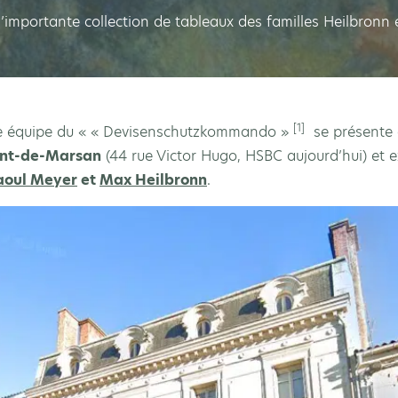
’importante collection de tableaux des familles Heilbronn 
[1]
 une équipe du « « Devisenschutzkommando »
se présente 
ont-de-Marsan
(44 rue Victor Hugo, HSBC aujourd’hui) et e
aoul Meyer
et
Max Heilbronn
.