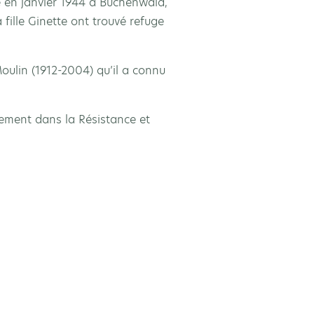
té en janvier 1944 à Buchenwald,
a fille Ginette ont trouvé refuge
Moulin (1912-2004) qu’il a connu
lement dans la Résistance et