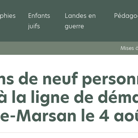
phies
Enfants
Landes en
Pédago
juifs
guerre
Mises à
ns de neuf perso
à la ligne de dém
e-Marsan le 4 ao