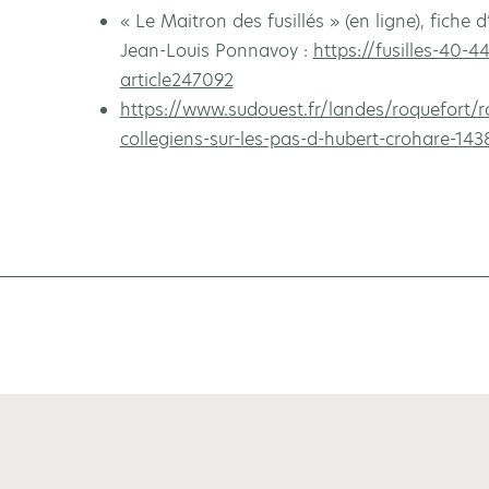
« Le Maitron des fusillés » (en ligne), fiche
Jean-Louis Ponnavoy :
https://fusilles-40-4
article247092
https://www.sudouest.fr/landes/roquefort/r
collegiens-sur-les-pas-d-hubert-crohare-14