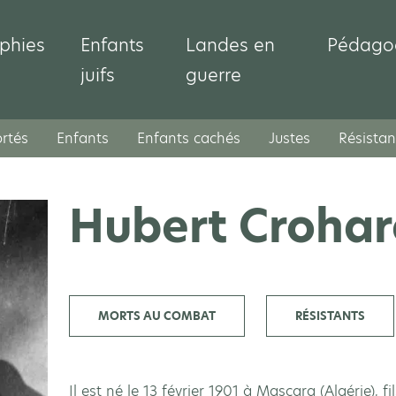
phies
Enfants
Landes en
Pédago
juifs
guerre
rtés
Enfants
Enfants cachés
Justes
Résistan
Hubert Crohar
MORTS AU COMBAT
RÉSISTANTS
Il est né le 13 février 1901 à Mascara (Algérie), f