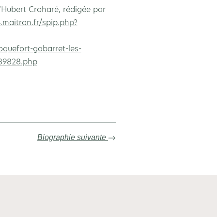
 d’Hubert Croharé, rédigée par
4.maitron.fr/spip.php?
oquefort-gabarret-les-
389828.php
Biographie suivante