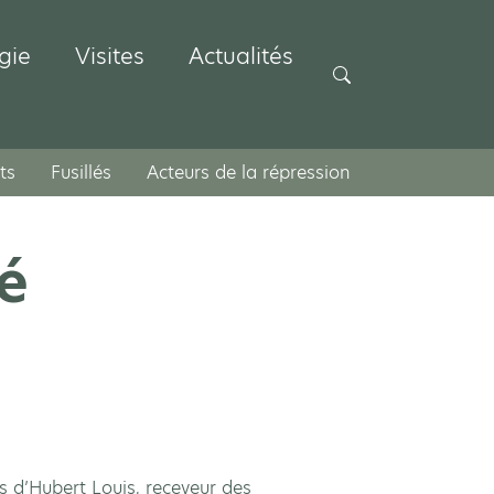
gie
Visites
Actualités
Rechercher
ts
Fusillés
Acteurs de la répression
é
ils d’Hubert Louis, receveur des