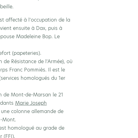
eille.
est affecté à l’occupation de la
vient ensuite à Dax, puis à
 épouse Madeleine Bop. Le
fort (papeteries).
n de Résistance de l’Armée), où
rps Franc Pommiès. Il est le
(services homologués du 1er
ion de Mont-de-Marsan le 21
judants
Marie Joseph
 une colonne allemande de
u-Mont.
t est homologué au grade de
 (FFI).