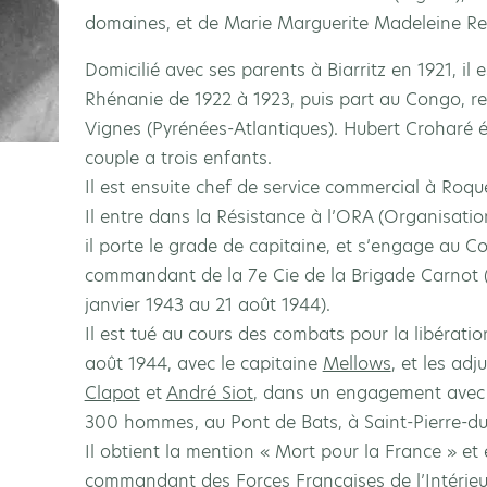
domaines, et de Marie Marguerite Madeleine Reb
Domicilié avec ses parents à Biarritz en 1921, il 
Rhénanie de 1922 à 1923, puis part au Congo, re
Vignes (Pyrénées-Atlantiques). Hubert Croharé
couple a trois enfants.
Il est ensuite chef de service commercial à Roque
Il entre dans la Résistance à l’ORA (Organisatio
il porte le grade de capitaine, et s’engage au Co
commandant de la 7e Cie de la Brigade Carnot 
janvier 1943 au 21 août 1944).
Il est tué au cours des combats pour la libérat
août 1944, avec le capitaine
Mellows
, et les ad
Clapot
et
André Siot
, dans un engagement avec
300 hommes, au Pont de Bats, à Saint-Pierre-d
Il obtient la mention « Mort pour la France » e
commandant des Forces Françaises de l’Intérieur