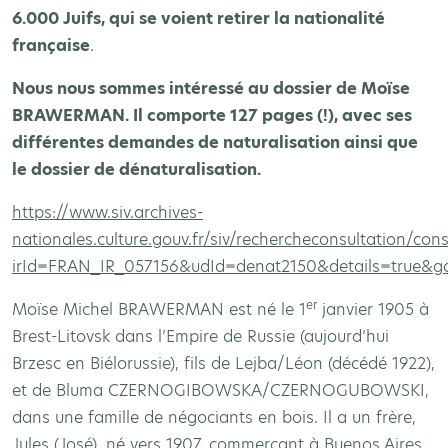
6.000 Juifs, qui se voient retirer la nationalité
française
.
Nous nous sommes intéressé au dossier de Moïse
BRAWERMAN. Il comporte 127 pages (!), avec ses
différentes demandes de naturalisation ainsi que
le dossier de dénaturalisation.
https://www.siv.archives-
nationales.culture.gouv.fr/siv/rechercheconsultation/cons
irId=FRAN_IR_057156&udId=denat2150&details=true&go
er
Moïse Michel BRAWERMAN est né le 1
janvier 1905 à
Brest-Litovsk dans l’Empire de Russie (aujourd’hui
Brzesc en Biélorussie), fils de Lejba/Léon (décédé 1922),
et de Bluma CZERNOGIBOWSKA/CZERNOGUBOWSKI,
dans une famille de négociants en bois. Il a un frère,
Jules (José), né vers 1907, commerçant à Buenos Aires,