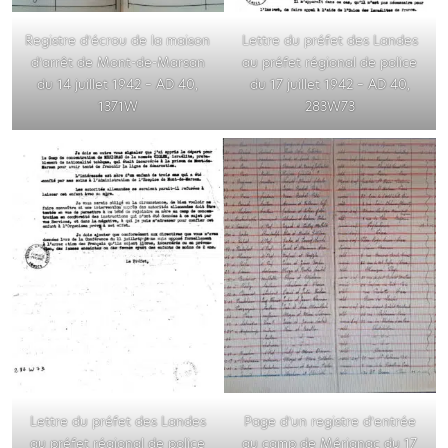
Registre d’écrou de la maison
Lettre du préfet des Landes
d’arrêt de Mont-de-Marsan
au préfet régional de police
du 14 juillet 1942 – AD 40,
du 17 juillet 1942 – AD 40,
1371W
283W73
Lettre du préfet des Landes
Page d’un registre d’entrée
au préfet régional de police
au camp de Mérignac du 17