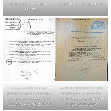
du 17 juillet 1942 – AD 40,
juillet 1942 – AD 33, 3515W1
283W73
Lettre du directeur de
Lettre du directeur du camp
l’hôpital-hospice Lesbazeilles
de Mérignac à l’intendant
au préfet des Landes du 10
régional de police du 18 août
août 1942 – AD 40, 283W73
1942 – AD 33, 103W