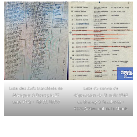
Liste des Juifs transférés de
Liste du convoi de
Mérignac à Drancy le 27
déportation du 31 août 1942
août 1942 – AD 33, 103W
de Drancy à Auschwitz –
CDJC/Mémorial de la Shoah