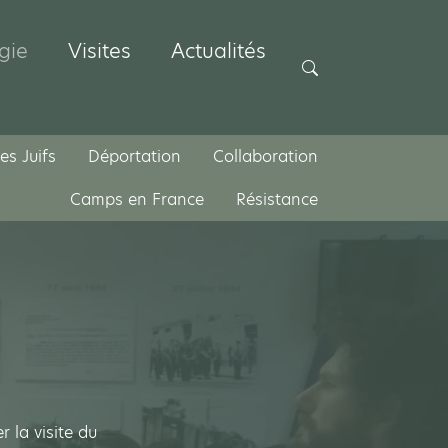
gie
Visites
Actualités
Rechercher
es Juifs
Déportation
Collaboration
Camps en France
Résistance
 la visite du