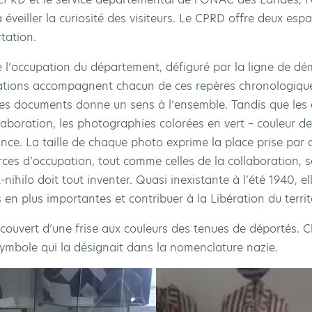
veiller la curiosité des visiteurs. Le CPRD offre deux espac
tation.
 l’occupation du département, défiguré par la ligne de dém
ations accompagnent chacun de ces repères chronologiques
ces documents donne un sens à l’ensemble. Tandis que les
laboration, les photographies colorées en vert – couleur de 
ance. La taille de chaque photo exprime la place prise par
forces d’occupation, tout comme celles de la collaboration,
-nihilo doit tout inventer. Quasi inexistante à l’été 1940, e
en plus importantes et contribuer à la Libération du territ
ecouvert d’une frise aux couleurs des tenues de déportés. 
ymbole qui la désignait dans la nomenclature nazie.