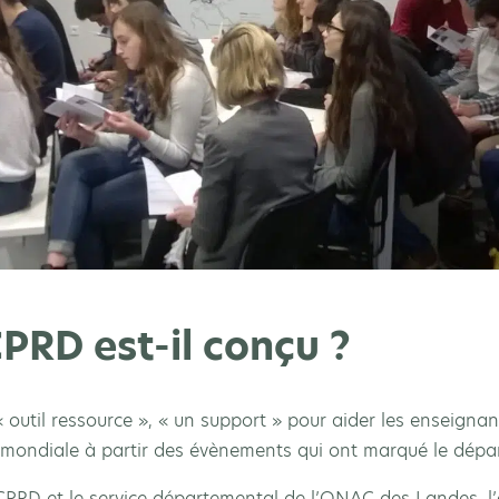
PRD est-il conçu ?
util ressource », « un support » pour aider les enseignant
e mondiale à partir des évènements qui ont marqué le dépa
CPRD et le service départemental de l’ONAC des Landes, l