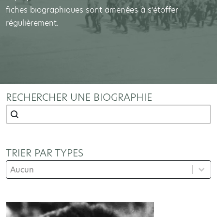
fiches biographiques sont amenées à s'étoffer
régulièrement.
RECHERCHER UNE BIOGRAPHIE
RECHERCHER UNE BIOGRAPHIE
Rechercher une biographie
TRIER PAR TYPES
TRIER PAR TYPES
Trier par types