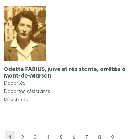
Odette FABIUS, juive et résistante, arrêtée à
Mont-de-Marsan
Déportés
Déportés résistants
Résistants
1
2
3
4
5
6
7
8
9