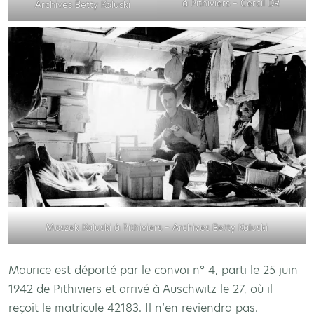
à Pithiviers – Cercil DR
Archives Betty Kaluski
Moszek Kaluski à Pithiviers – Archives Betty Kaluski
Maurice est déporté par le
convoi n° 4, parti le 25 juin
1942
de Pithiviers et arrivé à Auschwitz le 27, où il
reçoit le matricule 42183. Il n’en reviendra pas.