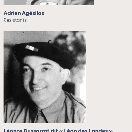
Adrien Agésilas
Résistants
Léonce Dussarrat dit « Léon des Landes »